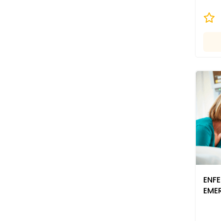
ENF
EME