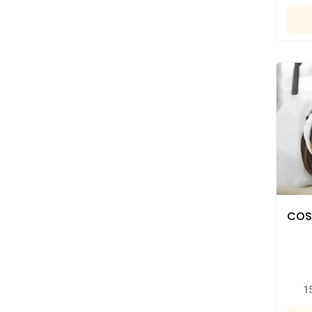
COS
1