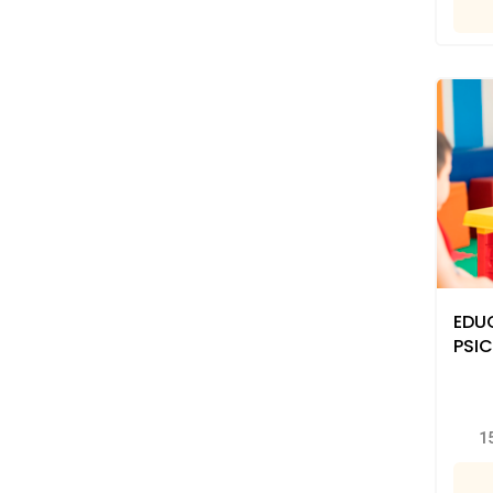
EDU
PSI
1