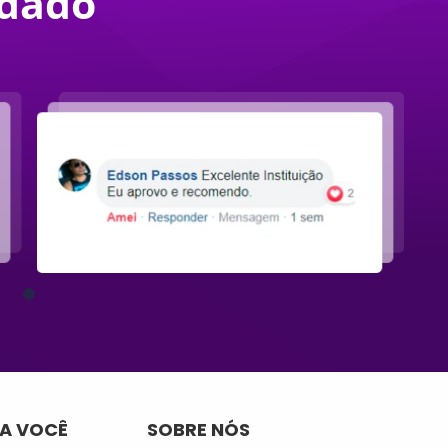
dado
A VOCÊ
SOBRE NÓS