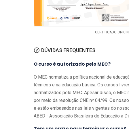
- Acidentes no Trabalho, Visão Legal e Prevenc
- Doenças Decorrentes do Trabalho
- Causa dos Acidentes e Doenças do Trabalho
- Responsabilidades Legais
CERTIFICADO ORIGI
- Normas Regulamentadoras
- Normas Regulamentadoras Rurais
DÚVIDAS FREQUENTES
O curso é autorizado pelo MEC?
O MEC normatiza a política nacional de educa
técnicos e na educação básica. Os cursos livr
normatizados pelo MEC. Apesar disso, o MEC r
por meio da resolução CNE nº 04/99. Os nossos 
e estão embasados nas leis vigentes do nosso 
ABED - Associação Brasileira de Educação a Di
Tem um prazo para terminar o curso?